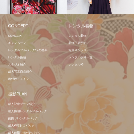
レンタル二尺袖袴
レンタ
ル袴
レンタル着物
CONCEPT
レンタル着物
CONCEPT
レンタル着物
キャンペーン
着物下見予約
レンタルフルパック12の特典
写真ギャラリー
レンタル振袖
レンタル振袖一覧
スタジオ紹介
レンタル袴
成人写真商品紹介
着付け・メイク
撮影PLAN
成人記念プラン紹介
成人振袖レンタルフルパック
前撮りレンタルパック
成人W着付けパック
成人前撮り着付けパック