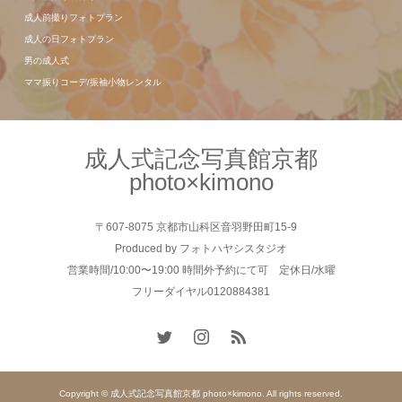
成人前撮りフォトプラン
成人の日フォトプラン
男の成人式
ママ振りコーデ/振袖小物レンタル
成人式記念写真館京都
photo×kimono
〒607-8075 京都市山科区音羽野田町15-9
Produced by フォトハヤシスタジオ
営業時間/10:00〜19:00 時間外予約にて可 定休日/水曜
フリーダイヤル0120884381
Copyright © 成人式記念写真館京都 photo×kimono. All rights reserved.