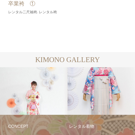
卒業袴 ①
レンタル二尺袖袴
レンタル袴
,
KIMONO GALLERY
レンタル二尺袖袴
レンタ
ル袴
写真ギャラリー
CONCEPT
レンタル着物