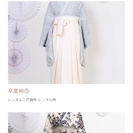
卒業袴⑤
レンタル二尺袖袴
レンタル袴
,