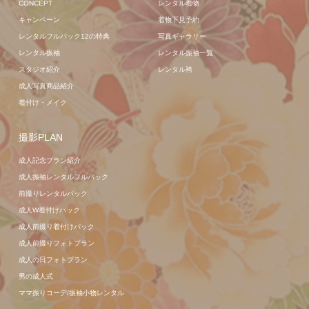
CONCEPT
レンタル着物
キャンペーン
着物下見予約
レンタルフルパック12の特典
写真ギャラリー
レンタル振袖
レンタル振袖一覧
スタジオ紹介
レンタル袴
成人写真商品紹介
着付け・メイク
撮影PLAN
成人記念プラン紹介
成人振袖レンタルフルパック
前撮りレンタルパック
成人W着付けパック
成人前撮り着付けパック
成人前撮りフォトプラン
成人の日フォトプラン
男の成人式
ママ振りコーデ/振袖小物レンタル