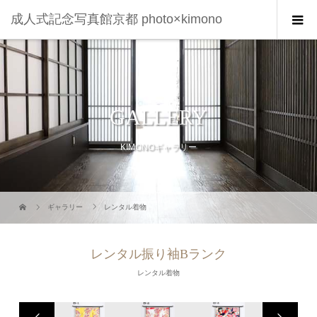
成人式記念写真館京都 photo×kimono
GALLERY
KIMONOギャラリー
ギャラリー
レンタル着物
レンタル振り袖Bランク
レンタル着物