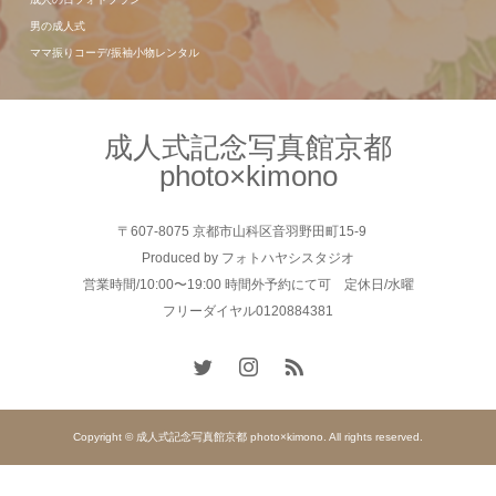
男の成人式
ママ振りコーデ/振袖小物レンタル
成人式記念写真館京都
photo×kimono
〒607-8075 京都市山科区音羽野田町15-9
Produced by フォトハヤシスタジオ
営業時間/10:00〜19:00 時間外予約にて可 定休日/水曜
フリーダイヤル0120884381
Copyright © 成人式記念写真館京都 photo×kimono. All rights reserved.