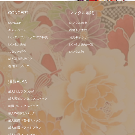
CONCEPT
レンタル着物
CONCEPT
レンタル着物
キャンペーン
着物下見予約
レンタルフルパック12の特典
写真ギャラリー
レンタル振袖
レンタル振袖一覧
スタジオ紹介
レンタル袴
成人写真商品紹介
着付け・メイク
撮影PLAN
成人記念プラン紹介
成人振袖レンタルフルパック
前撮りレンタルパック
成人W着付けパック
成人前撮り着付けパック
成人前撮りフォトプラン
成人の日フォトプラン