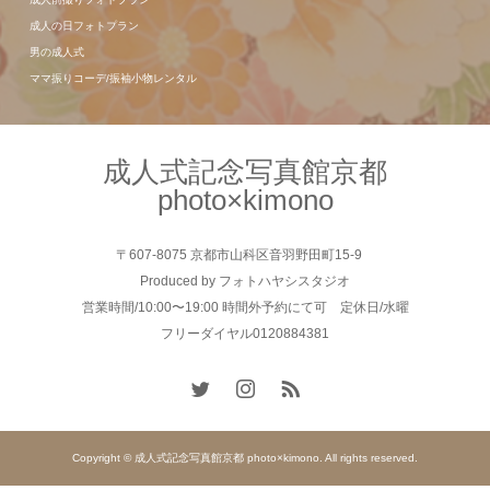
成人の日フォトプラン
男の成人式
ママ振りコーデ/振袖小物レンタル
成人式記念写真館京都
photo×kimono
〒607-8075 京都市山科区音羽野田町15-9
Produced by フォトハヤシスタジオ
営業時間/10:00〜19:00 時間外予約にて可 定休日/水曜
フリーダイヤル0120884381
Copyright © 成人式記念写真館京都 photo×kimono. All rights reserved.