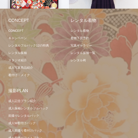
ル袴
レンタル着物
CONCEPT
レンタル着物
CONCEPT
レンタル着物
キャンペーン
着物下見予約
レンタルフルパック12の特典
写真ギャラリー
レンタル振袖
レンタル振袖一覧
スタジオ紹介
レンタル袴
成人写真商品紹介
着付け・メイク
撮影PLAN
成人記念プラン紹介
成人振袖レンタルフルパック
前撮りレンタルパック
成人W着付けパック
成人前撮り着付けパック
成人前撮りフォトプラン