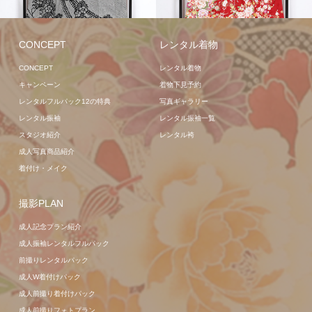
レンタル着物
レンタル着物
CONCEPT
レンタル着物
CONCEPT
レンタル着物
キャンペーン
着物下見予約
レンタルフルパック12の特典
写真ギャラリー
レンタル振袖
レンタル振袖一覧
スタジオ紹介
レンタル袴
成人写真商品紹介
着付け・メイク
撮影PLAN
成人記念プラン紹介
成人振袖レンタルフルパック
前撮りレンタルパック
成人W着付けパック
成人前撮り着付けパック
成人前撮りフォトプラン