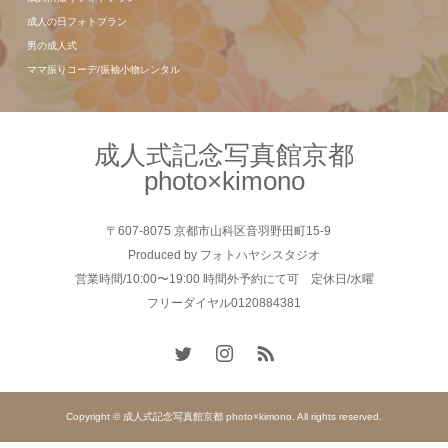
成人の日フォトプラン
男の成人式
ママ振りコーデ/振袖小物レンタル
成人式記念写真館京都
photo×kimono
〒607-8075 京都市山科区音羽野田町15-9
Produced by フォトハヤシスタジオ
営業時間/10:00〜19:00 時間外予約にて可 定休日/水曜
フリーダイヤル0120884381
Copyright © 成人式記念写真館京都 photo×kimono. All rights reserved.