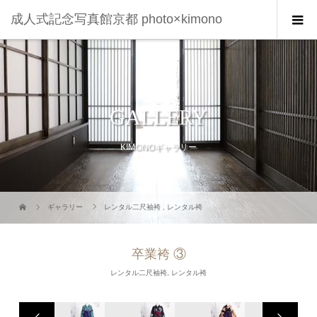
成人式記念写真館京都 photo×kimono
GALLERY
KIMONOギャラリー
ギャラリー
レンタル二尺袖袴
,
レンタル袴
卒業袴 ③
レンタル二尺袖袴
,
レンタル袴