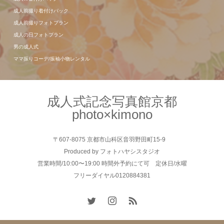
成人前撮り着付けパック
成人前撮りフォトプラン
成人の日フォトプラン
男の成人式
ママ振りコーデ/振袖小物レンタル
成人式記念写真館京都
photo×kimono
〒607-8075 京都市山科区音羽野田町15-9
Produced by フォトハヤシスタジオ
営業時間/10:00〜19:00 時間外予約にて可 定休日/水曜
フリーダイヤル0120884381