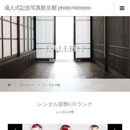
成人式記念写真館京都 photo×kimono
GALLERY
KIMONOギャラリー
ギャラリー
レンタル小物
レンタル髪飾りFランク
レンタル小物