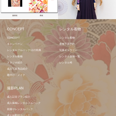
レンタル二尺袖袴
レンタ
ル袴
写真ギャラリー
CONCEPT
レンタル着物
CONCEPT
レンタル着物
キャンペーン
着物下見予約
レンタルフルパック12の特典
写真ギャラリー
レンタル振袖
レンタル振袖一覧
スタジオ紹介
レンタル袴
成人写真商品紹介
着付け・メイク
撮影PLAN
成人記念プラン紹介
成人振袖レンタルフルパック
前撮りレンタルパック
成人W着付けパック