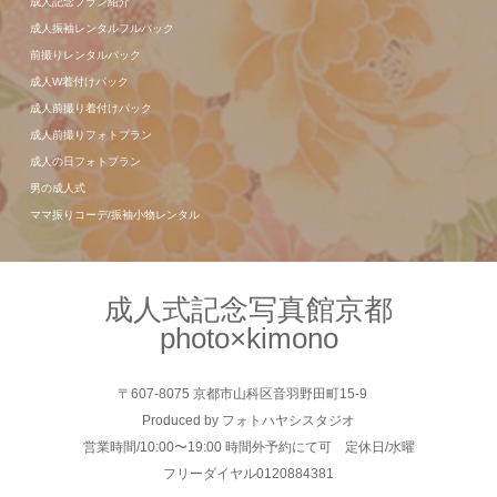
成人記念プラン紹介
成人振袖レンタルフルパック
前撮りレンタルパック
成人W着付けパック
成人前撮り着付けパック
成人前撮りフォトプラン
成人の日フォトプラン
男の成人式
ママ振りコーデ/振袖小物レンタル
成人式記念写真館京都
photo×kimono
〒607-8075 京都市山科区音羽野田町15-9
Produced by フォトハヤシスタジオ
営業時間/10:00〜19:00 時間外予約にて可 定休日/水曜
フリーダイヤル0120884381