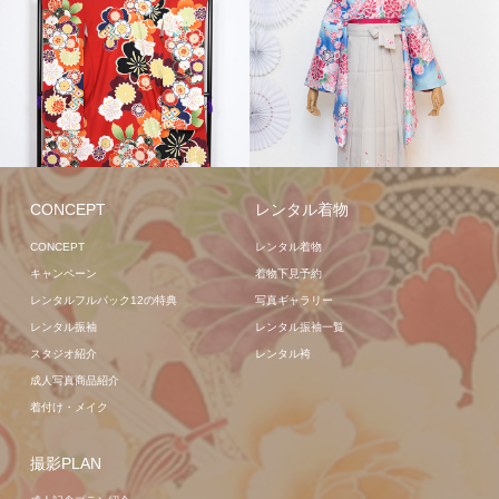
レンタル二尺袖袴
レンタ
ル袴
レンタル着物
CONCEPT
レンタル着物
CONCEPT
レンタル着物
キャンペーン
着物下見予約
レンタルフルパック12の特典
写真ギャラリー
レンタル振袖
レンタル振袖一覧
スタジオ紹介
レンタル袴
成人写真商品紹介
着付け・メイク
撮影PLAN