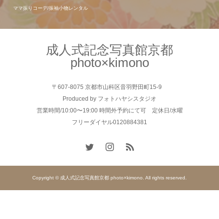
ママ振りコーデ/振袖小物レンタル
成人式記念写真館京都
photo×kimono
〒607-8075 京都市山科区音羽野田町15-9
Produced by フォトハヤシスタジオ
営業時間/10:00〜19:00 時間外予約にて可 定休日/水曜
フリーダイヤル0120884381
Copyright © 成人式記念写真館京都 photo×kimono. All rights reserved.