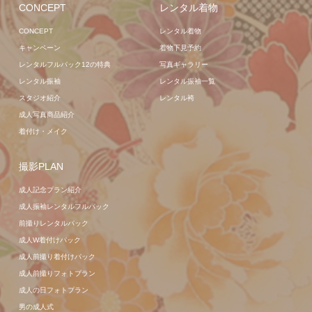
CONCEPT
レンタル着物
CONCEPT
レンタル着物
キャンペーン
着物下見予約
レンタルフルパック12の特典
写真ギャラリー
レンタル振袖
レンタル振袖一覧
スタジオ紹介
レンタル袴
成人写真商品紹介
着付け・メイク
撮影PLAN
成人記念プラン紹介
成人振袖レンタルフルパック
前撮りレンタルパック
成人W着付けパック
成人前撮り着付けパック
成人前撮りフォトプラン
成人の日フォトプラン
男の成人式